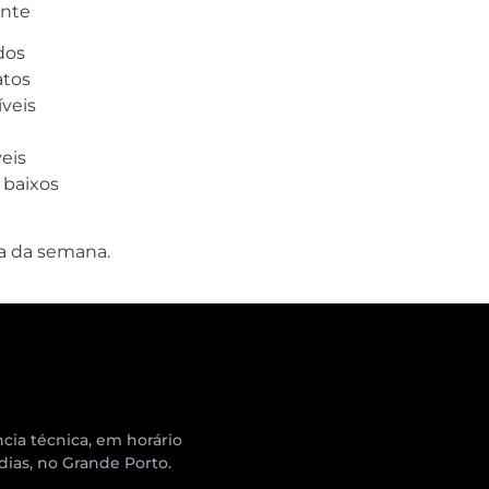
ente
dos
atos
veis
eis
 baixos
a da semana.
cia técnica, em horário
 dias, no Grande Porto.