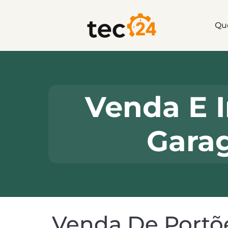
Qu
Venda E I
Garag
Venda De Portõ