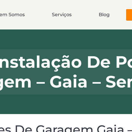
em Somos
Serviços
Blog
nstalação De P
em – Gaia – Se
es De Garagem Gaia 