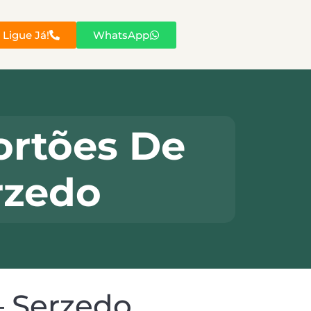
Ligue Já!
WhatsApp
ortões De
rzedo
– Serzedo