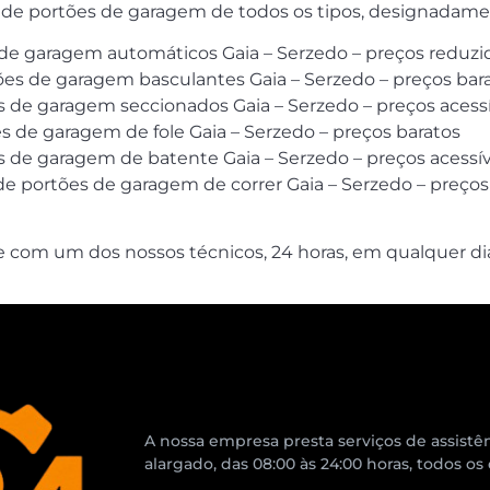
de portões de garagem de todos os tipos, designadam
 de garagem automáticos Gaia – Serzedo – preços reduzi
s de garagem basculantes Gaia – Serzedo – preços bar
de garagem seccionados Gaia – Serzedo – preços acessí
es de garagem de fole Gaia – Serzedo – preços baratos
de garagem de batente Gaia – Serzedo – preços acessív
 de portões de garagem de correr Gaia – Serzedo – preços
e com um dos nossos técnicos, 24 horas, em qualquer di
A nossa empresa presta serviços de assistên
alargado, das 08:00 às 24:00 horas, todos os