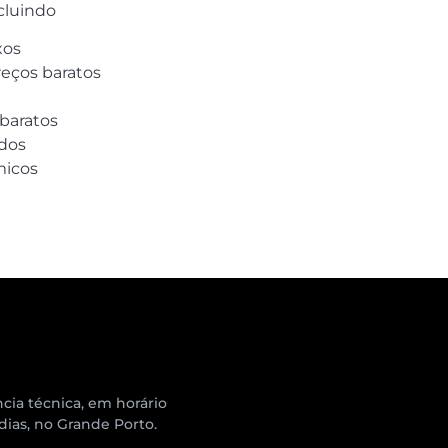
cluindo
xos
reços baratos
 baratos
idos
micos
cia técnica, em horário
 dias, no Grande Porto.