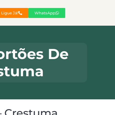
Ligue Já!
WhatsApp
ortões De
estuma
– Crestuma