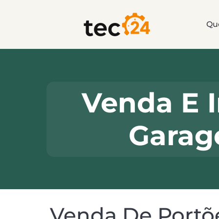
Qu
Venda E I
Garag
Venda De Portõ