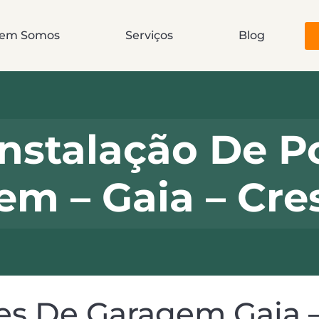
em Somos
Serviços
Blog
nstalação De P
em – Gaia – Cr
es De Garagem Gaia 