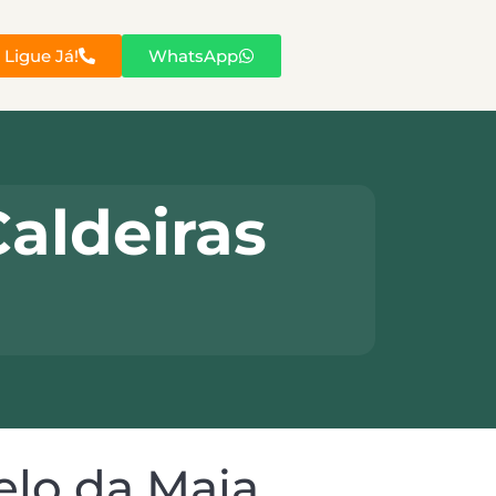
Ligue Já!
WhatsApp
aldeiras
a
elo da Maia