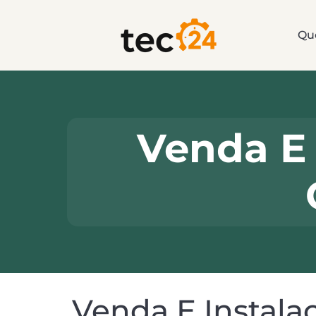
Qu
Venda E 
Venda E Instala