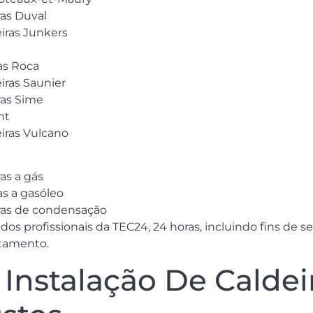
ras Duval
iras Junkers
as Roca
iras Saunier
ras Sime
nt
iras Vulcano
as a gás
s a gasóleo
iras de condensação
s profissionais da TEC24, 24 horas, incluindo fins de s
rtamento.
Instalação De Caldei