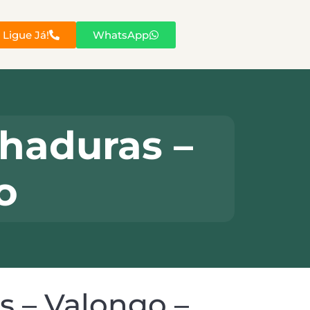
Ligue Já!
WhatsApp
haduras –
o
 – Valongo –