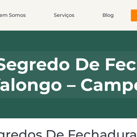
em Somos
Serviços
Blog
Segredo De Fec
alongo – Camp
redos De Fechaduras