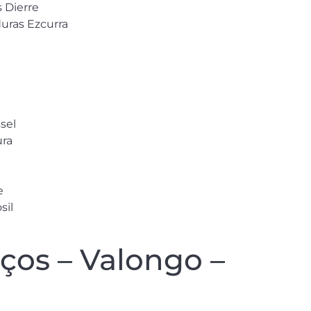
 Dierre
duras Ezcurra
sel
ura
e
sil
ços – Valongo –