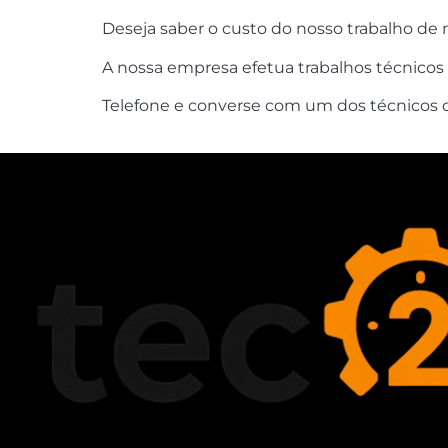
Deseja saber o custo do nosso trabalho d
A nossa empresa efetua trabalhos técnicos 
Telefone e converse com um dos técnicos da