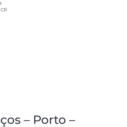
a
s CR
os – Porto –