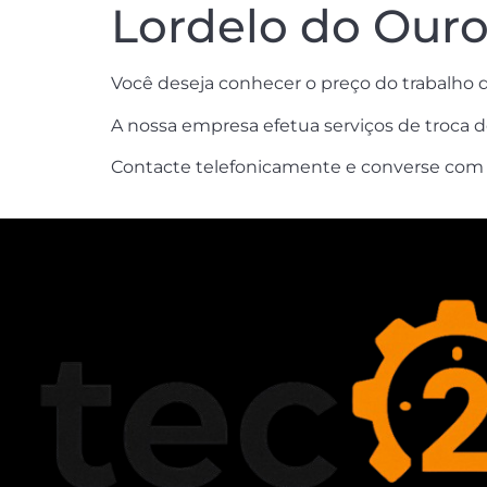
Lordelo do Our
Você deseja conhecer o preço do trabalho
A nossa empresa efetua serviços de troca d
Contacte telefonicamente e converse com u