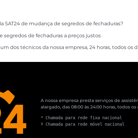
o
 da SAT24 de mudança de segredos de fechaduras?
e segredos de fechaduras a preços justos
m dos técnicos da nossa empresa, 24 horas, todos os di
A nossa empresa presta serviços de assistên
alargado, das 08:00 às 24:00 horas, todos os
* Chamada para rede fixa nacional
º Chamada para rede móvel nacional