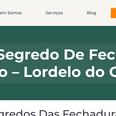
em Somos
Serviços
Blog
Segredo De Fec
o – Lordelo do 
redos Das Fechaduras