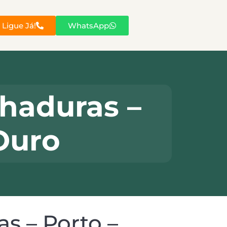
Ligue Já!
WhatsApp
haduras –
Ouro
 – Porto –