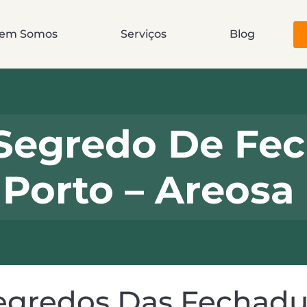
em Somos
Serviços
Blog
Segredo De Fec
Porto – Areosa
gredos Das Fechadura