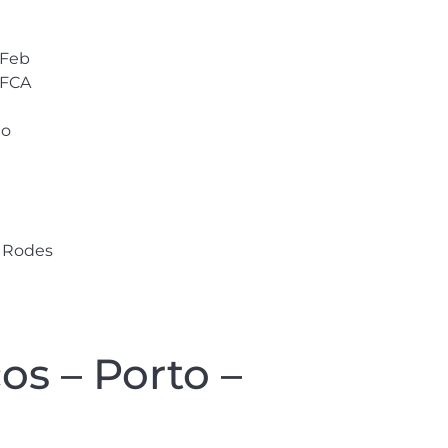
 Feb
 FCA
eo
s Rodes
s – Porto –