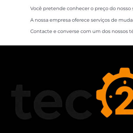
Você pretende conhecer o preço do nosso s
A nossa empresa oferece serviços de muda
Contacte e converse com um dos nossos técn