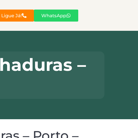
Ligue Já!
WhatsApp
haduras –
s – Porto –