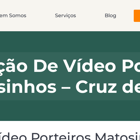
em Somos
Serviços
Blog
ão De Vídeo Po
inhos – Cruz d
deo Porteiros Matosi