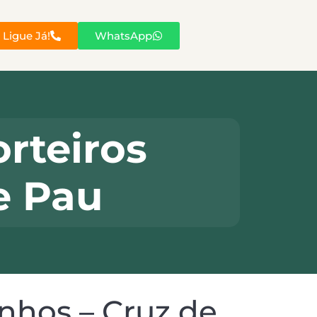
Ligue Já!
WhatsApp
rteiros
e Pau
nhos – Cruz de