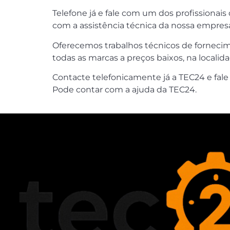
Telefone já e fale com um dos profissionai
com a assistência técnica da nossa empres
Oferecemos trabalhos técnicos de fornecime
todas as marcas a preços baixos, na localid
Contacte telefonicamente já a TEC24 e fal
Pode contar com a ajuda da TEC24.