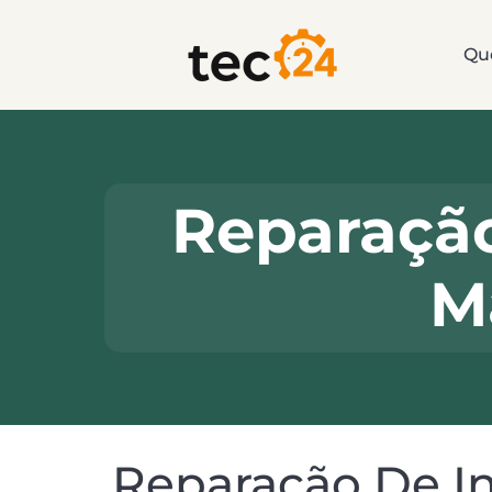
Qu
Reparaçã
M
Reparação De In