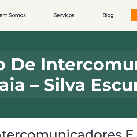
em Somos
Serviços
Blog
o De Intercomu
aia – Silva Escu
tercomunicadores E 