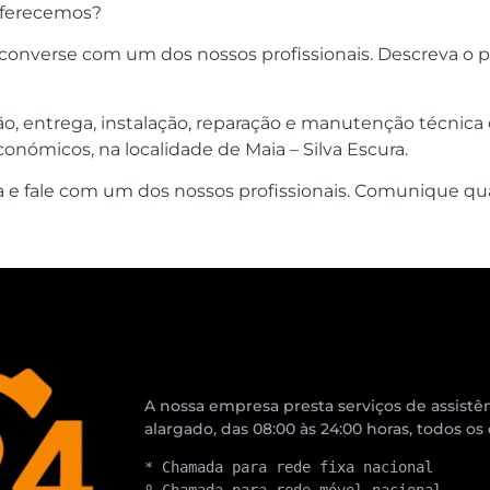
 oferecemos?
onverse com um dos nossos profissionais. Descreva o p
ão, entrega, instalação, reparação e manutenção técnica
nómicos, na localidade de Maia – Silva Escura.
e fale com um dos nossos profissionais. Comunique qua
A nossa empresa presta serviços de assistên
alargado, das 08:00 às 24:00 horas, todos os
* Chamada para rede fixa nacional