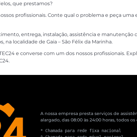
delos, que prestamos?
ssos profissionais. Conte qual o problema e peça uma e
cimento, entrega, instalação, assistência e manutenção 
 na localidade de Gaia – São Félix da Marinha.
EC24 e converse com um dos nossos profissionais. Exp
C24.
A nossa empresa presta serviços de assistên
alargado, das 08:00 às 24:00 horas, todos os
* Chamada para rede fixa nacional