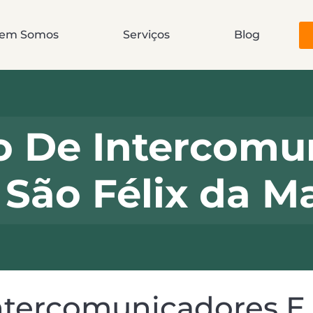
em Somos
Serviços
Blog
o De Intercomu
 São Félix da M
tercomunicadores E 