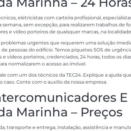
 da Marinha – 24 Hora
nicos, eletricistas com carteira profissional, especiali
 da semana, sem excepção, para realizarem trabalhos de f
 e vídeo porteiros de quaisquer marcas, na localidade 
s problemas urgentes que requerem uma solução imediat
a de pessoas do edifício. Temos piquetes SOS de urgência,
 e vídeos porteiros, credenciados, 24 horas, todos os di
ara normalizarem o acesso ao imóvel.
ale com um dos técnicos da TEC24. Explique a ajuda que
o caso. Conte com o auxílio da nossa empresa.
tercomunicadores E 
 da Marinha – Preços
da, transporte e entrega, instalação, assistência e man