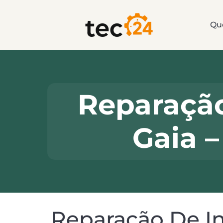
Qu
Reparaçã
Gaia –
Reparação De In