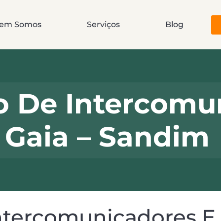
em Somos
Serviços
Blog
o De Intercomu
Gaia – Sandim
tercomunicadores E 