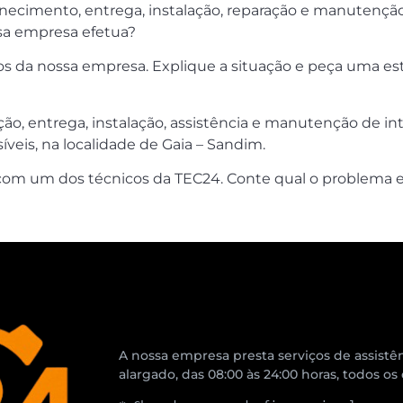
rnecimento, entrega, instalação, reparação e manutençã
sa empresa efetua?
s da nossa empresa. Explique a situação e peça uma es
ção, entrega, instalação, assistência e manutenção de i
veis, na localidade de Gaia – Sandim.
com um dos técnicos da TEC24. Conte qual o problema e 
A nossa empresa presta serviços de assistên
alargado, das 08:00 às 24:00 horas, todos os