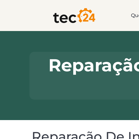
Qu
Reparaçã
Reparação De In