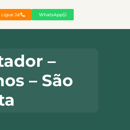
Ligue Já!
WhatsApp
ador –
os – São
ta