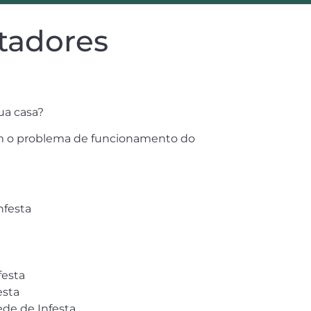
tadores
ua casa?
rem o problema de funcionamento do
nfesta
festa
esta
ede de Infesta