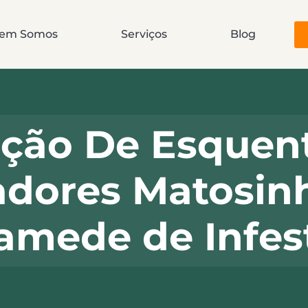
em Somos
Serviços
Blog
ção De Esquent
dores Matosinh
amede de Infes