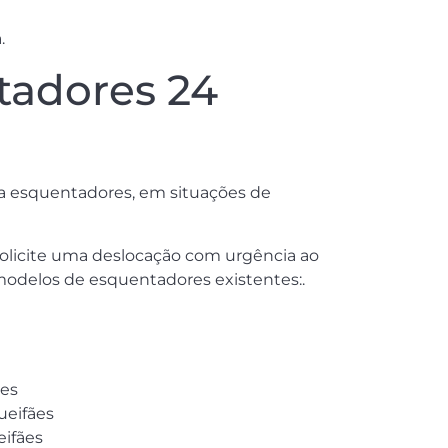
.
tadores 24
a a esquentadores, em situações de
solicite uma deslocação com urgência ao
modelos de esquentadores existentes:.
ães
ueifães
eifães