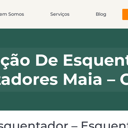
em Somos
Serviços
Blog
ção De Esquent
adores Maia – 
squentador – Esquent