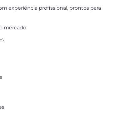
 experiência profissional, prontos para
no mercado:
es
s
es