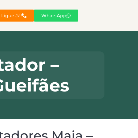
Ligue Já!
WhatsApp
ador –
Gueifães
adores Maia –