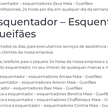
squentador – esquentadores Zeus Maia – Gueifães
issionais, 24 horas por dia, em qualquer dia da semana
squentador – Esquen
ueifães
todos os dias, para executarmos serviços de assistênci
 clientes da nossa empresa.
a, telefone para o piquete 24 horas da nossa empresa e 
o do esquentador, no seu imóvel, de quaisquer marcas e 
a esquentador – esquentadores Arcasa Maia – Gueifães
quentador – esquentadores Ariston Maia – Gueifães
tador – esquentadores Baxi Maia – Gueifães
ica a esquentador – esquentadores Beretta Maia – Gueif
ica a esquentador – esquentadores Chaffoteaux Maia – G
écnica a esquentador – esquentadores Cointra Maia – Gu