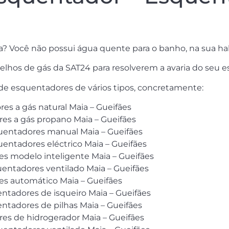
a? Você não possui água quente para o banho, na sua ha
elhos de gás da SAT24 para resolverem a avaria do seu 
 de esquentadores de vários tipos, concretamente:
es a gás natural Maia – Gueifães
res a gás propano Maia – Gueifães
quentadores manual Maia – Gueifães
uentadores eléctrico Maia – Gueifães
es modelo inteligente Maia – Gueifães
quentadores ventilado Maia – Gueifães
es automático Maia – Gueifães
entadores de isqueiro Maia – Gueifães
entadores de pilhas Maia – Gueifães
res de hidrogerador Maia – Gueifães