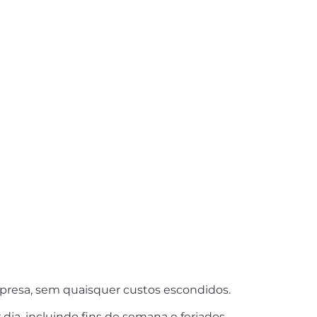
presa, sem quaisquer custos escondidos.
ia, incluindo fins de semana e feriados.