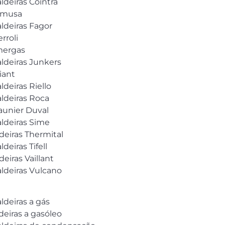
ldeiras Cointra
Domusa
aldeiras Fagor
rroli
mmergas
aldeiras Junkers
iant
ldeiras Riello
aldeiras Roca
Saunier Duval
aldeiras Sime
deiras Thermital
deiras Tifell
eiras Vaillant
aldeiras Vulcano
ldeiras a gás
deiras a gasóleo