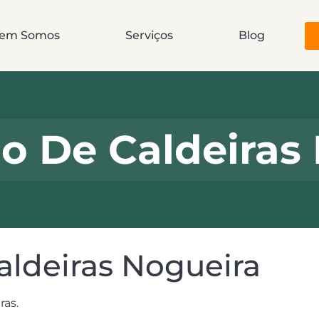
em Somos
Serviços
Blog
o De Caldeiras
ldeiras Nogueira
ras.