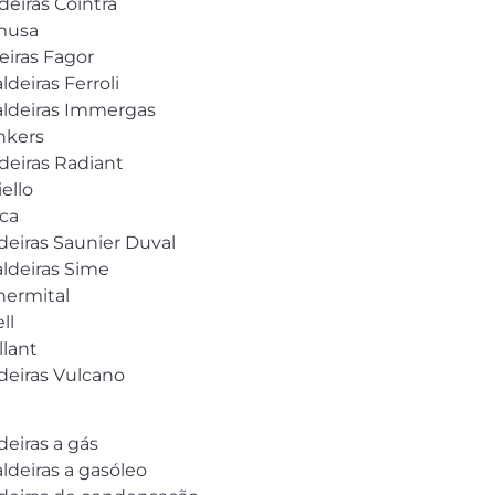
deiras Cointra
omusa
eiras Fagor
ldeiras Ferroli
caldeiras Immergas
unkers
deiras Radiant
ello
oca
ldeiras Saunier Duval
aldeiras Sime
Thermital
ll
llant
ldeiras Vulcano
deiras a gás
ldeiras a gasóleo