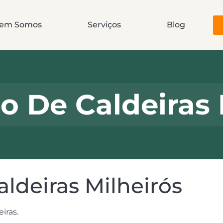
em Somos
Serviços
Blog
o De Caldeiras 
ldeiras Milheirós
iras.