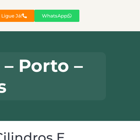
Ligue Já!
WhatsApp
– Porto –
s
lindros E