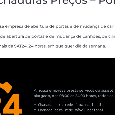
haduras Preços – Por
ssa empresa de abertura de portas e de mudança de canh
de abertura de portas e de mudança de canhões, de cili
ais da SAT24, 24 horas, em qualquer dia da semana.
A nossa empresa presta serviços de assistên
alargado, das 08:00 às 24:00 horas, todos os
* Chamada para rede fixa nacional
º Chamada para rede móvel nacional