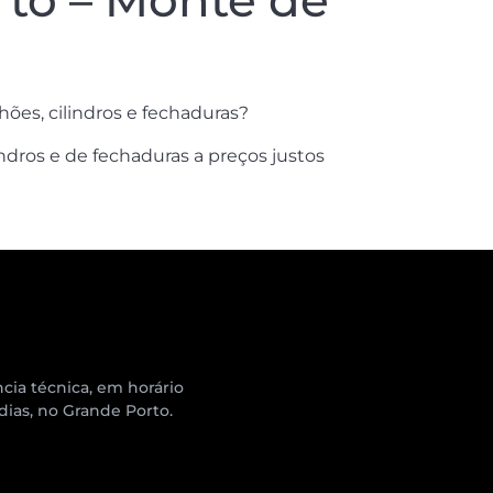
to – Monte de
ões, cilindros e fechaduras?
ndros e de fechaduras a preços justos
cia técnica, em horário
 dias, no Grande Porto.