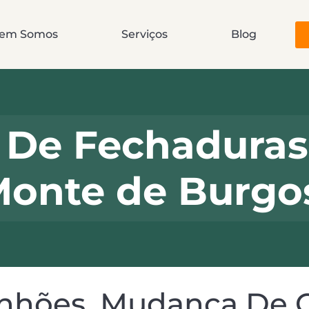
em Somos
Serviços
Blog
De Fechaduras 
onte de Burgo
hões, Mudança De Ci