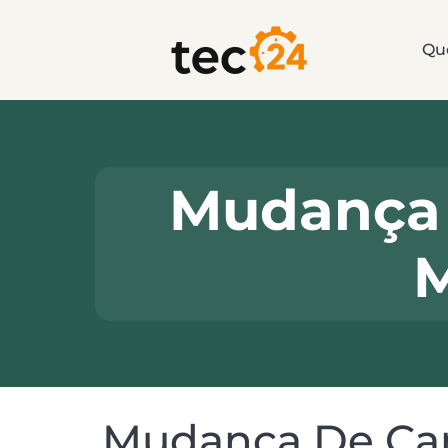
Qu
Mudança 
M
Mudança De Can