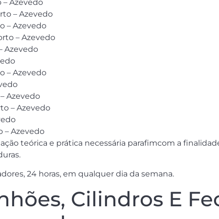
o – Azevedo
orto – Azevedo
to – Azevedo
Porto – Azevedo
 – Azevedo
vedo
to – Azevedo
evedo
 – Azevedo
rto – Azevedo
vedo
to – Azevedo
ção teórica e prática necessária parafimcom a finalidad
uras.
adores, 24 horas, em qualquer dia da semana.
hões, Cilindros E Fe