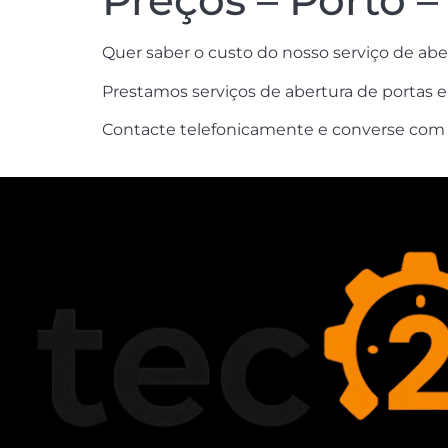
Preços – Porto 
Quer saber o custo do nosso serviço de abe
Prestamos serviços de abertura de portas 
Contacte telefonicamente e converse com um