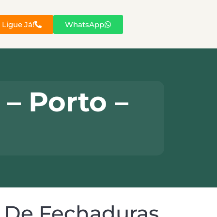
Ligue Já!
WhatsApp
– Porto –
E De Fechaduras