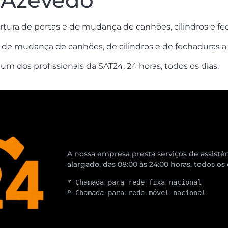
– Azevedo
rtura de portas e de mudança de canhões, cilindros e f
e de mudança de canhões, de cilindros e de fechaduras a
 dos profissionais da SAT24, 24 horas, todos os dias.
A nossa empresa presta serviços de assistên
alargado, das 08:00 às 24:00 horas, todos os
* Chamada para rede fixa nacional
º Chamada para rede móvel nacional