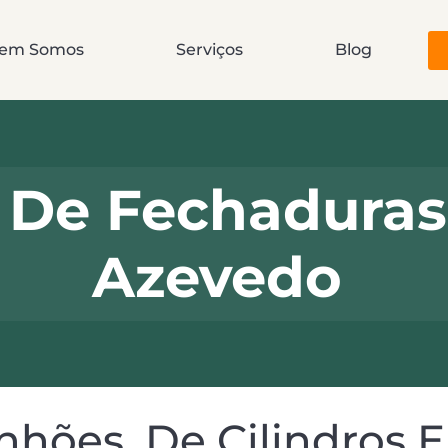
em Somos
Serviços
Blog
De Fechaduras 
Azevedo
hões, De Cilindros 