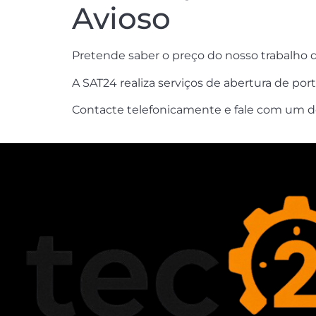
Avioso
Pretende saber o preço do nosso trabalho
A SAT24 realiza serviços de abertura de po
Contacte telefonicamente e fale com um do