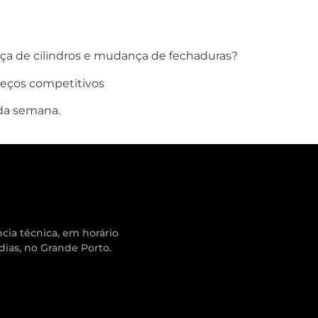
ça de cilindros e mudança de fechaduras?
preços competitivos
 da semana.
cia técnica, em horário
 dias, no Grande Porto.