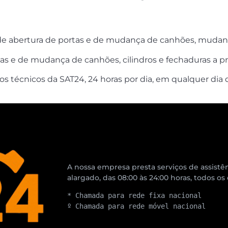
 de abertura de portas e de mudança de canhões, mudan
rtas e de mudança de canhões, cilindros e fechaduras a 
s técnicos da SAT24, 24 horas por dia, em qualquer dia
A nossa empresa presta serviços de assistên
alargado, das 08:00 às 24:00 horas, todos os
* Chamada para rede fixa nacional
º Chamada para rede móvel nacional