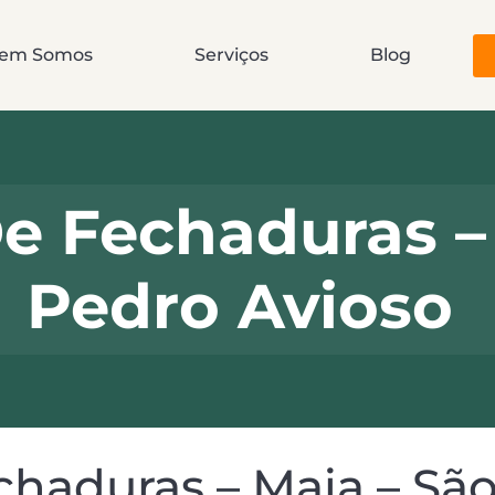
em Somos
Serviços
Blog
 Fechaduras – 
Pedro Avioso
haduras – Maia – São