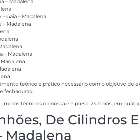
ia – Madalena
alena
 – Gaia – Madalena
ia – Madalena
lena
Madalena
 Madalena
ia – Madalena
– Madalena
Madalena
lena
ento teórico e prático necessário com o objetivo de e
e fechaduras.
um dos técnicos da nossa empresa, 24 horas, em qualqu
hões, De Cilindros 
 – Madalena