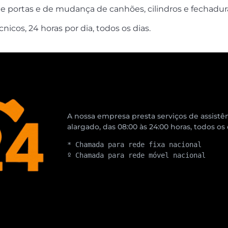
de portas e de mudança de canhões, cilindros e fechadur
cos, 24 horas por dia, todos os dias.
A nossa empresa presta serviços de assistên
alargado, das 08:00 às 24:00 horas, todos os
* Chamada para rede fixa nacional
º Chamada para rede móvel nacional