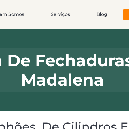
em Somos
Serviços
Blog
De Fechaduras 
Madalena
hões, De Cilindros 