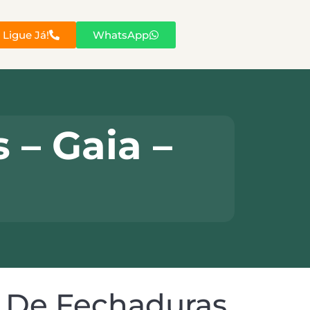
Ligue Já!
WhatsApp
– Gaia –
E De Fechaduras