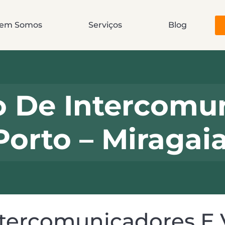
em Somos
Serviços
Blog
o De Intercomu
Porto – Miragai
ntercomunicadores E 