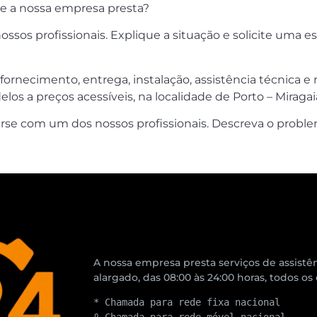
ue a nossa empresa presta?
sos profissionais. Explique a situação e solicite uma es
 fornecimento, entrega, instalação, assistência técnic
os a preços acessíveis, na localidade de Porto – Miragai
se com um dos nossos profissionais. Descreva o problem
A nossa empresa presta serviços de assistên
alargado, das 08:00 às 24:00 horas, todos os
* Chamada para rede fixa nacional