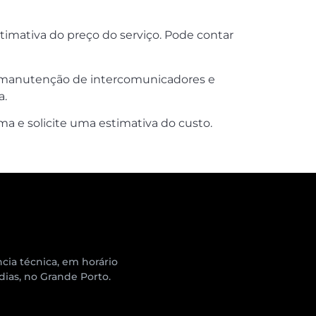
timativa do preço do serviço. Pode contar
a e manutenção de intercomunicadores e
a.
a e solicite uma estimativa do custo.
cia técnica, em horário
 dias, no Grande Porto.