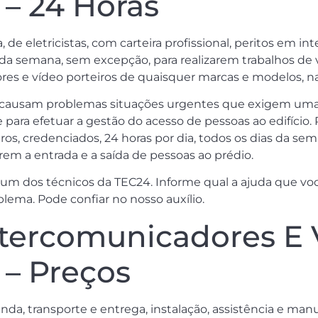
 – 24 Horas
e eletricistas, com carteira profissional, peritos em in
s da semana, sem excepção, para realizarem trabalhos de v
s e vídeo porteiros de quaisquer marcas e modelos, na l
 causam problemas situações urgentes que exigem uma 
ra efetuar a gestão do acesso de pessoas ao edifício.
iros, credenciados, 24 horas por dia, todos os dias da se
em a entrada e a saída de pessoas ao prédio.
m dos técnicos da TEC24. Informe qual a ajuda que voc
lema. Pode confiar no nosso auxílio.
ntercomunicadores E 
 – Preços
nda, transporte e entrega, instalação, assistência e m