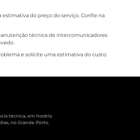
stimativa do preço do serviço. Confie na
 e manutenção técnica de intercomunicadores
evedo.
oblema e solicite uma estimativa do custo.
cia técnica, em horário
 dias, no Grande Porto.