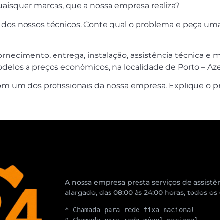
uaisquer marcas, que a nossa empresa realiza?
s nossos técnicos. Conte qual o problema e peça uma e
fornecimento, entrega, instalação, assistência técnica
delos a preços económicos, na localidade de Porto – Az
om um dos profissionais da nossa empresa. Explique o pr
A nossa empresa presta serviços de assistên
alargado, das 08:00 às 24:00 horas, todos os
* Chamada para rede fixa nacional