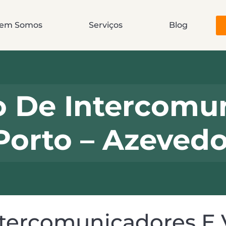
em Somos
Serviços
Blog
o De Intercomu
Porto – Azeved
ntercomunicadores E 