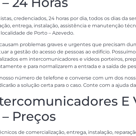
 – 24 Horas
stas, credenciados, 24 horas por dia, todos os dias da se
zação, entrega, instalação, assistência e manutenção té
 localidade de Porto – Azevedo.
 causam problemas graves e urgentes que precisam dum
uar a gestão do acesso de pessoas ao edifício. Possuímo
cializados em intercomunicadores e vídeos porteiros, prep
amente e para normalizarem a entrada e a saída de pes
osso número de telefone e converse com um dos nossos
icarão a solução certa para o caso. Conte com a ajuda d
ntercomunicadores E 
 – Preços
écnicos de comercialização, entrega, instalação, repara