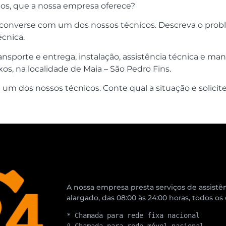
los, que a nossa empresa oferece?
onverse com um dos nossos técnicos. Descreva o proble
écnica.
ansporte e entrega, instalação, assistência técnica e 
os, na localidade de Maia – São Pedro Fins.
 um dos nossos técnicos. Conte qual a situação e solici
A nossa empresa presta serviços de assistên
alargado, das 08:00 às 24:00 horas, todos os
* Chamada para rede fixa nacional