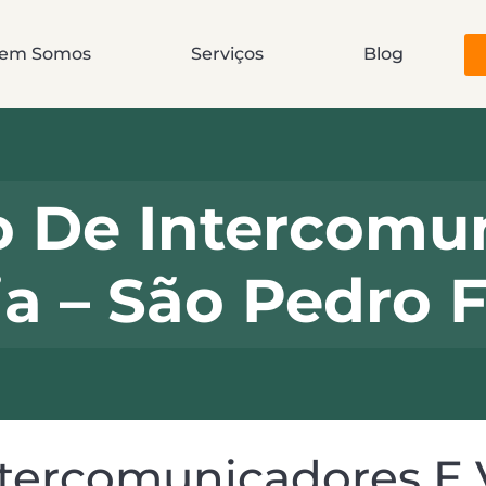
em Somos
Serviços
Blog
o De Intercomu
a – São Pedro F
ntercomunicadores E 