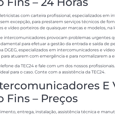
 Fins – 24 Horas
etricistas com carteira profissional, especializados em 
as, sem excepção, para prestarem serviços técnicos de for
e vídeo porteiros de quaisquer marcas e modelos, na lo
de intercomunicadores provocam problemas urgentes q
amental para efetuar a gestão da entrada e saída de pe
os na DGEG, especializados em intercomunicadores e vídeos
s, para atuarem com emergência e para normalizarem a ent
fone da TEC24 e fale com um dos nossos profissionais. I
 ideal para o caso. Conte com a assistência da TEC24.
ntercomunicadores E 
o Fins – Preços
cimento, entrega, instalação, assistência técnica e man