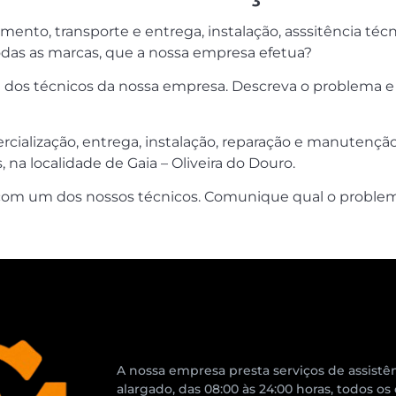
imento, transporte e entrega, instalação, asssitência té
odas as marcas, que a nossa empresa efetua?
 dos técnicos da nossa empresa. Descreva o problema e 
rcialização, entrega, instalação, reparação e manutençã
na localidade de Gaia – Oliveira do Douro.
com um dos nossos técnicos. Comunique qual o problema
A nossa empresa presta serviços de assistên
alargado, das 08:00 às 24:00 horas, todos os