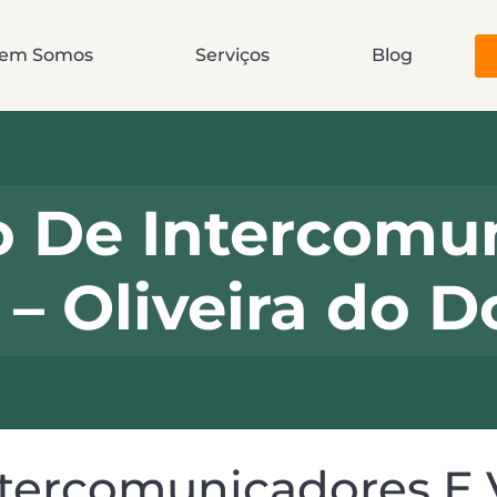
em Somos
Serviços
Blog
o De Intercomu
 – Oliveira do 
ntercomunicadores E 