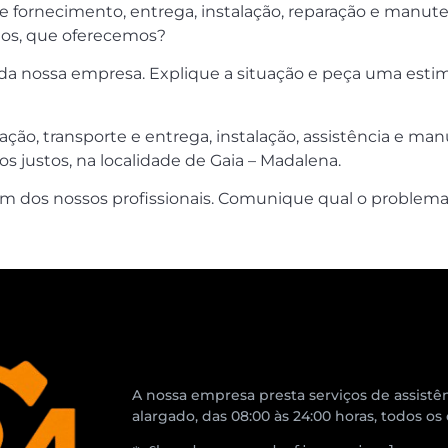
de fornecimento, entrega, instalação, reparação e manu
los, que oferecemos?
s da nossa empresa. Explique a situação e peça uma esti
ação, transporte e entrega, instalação, assistência e m
s justos, na localidade de Gaia – Madalena.
um dos nossos profissionais. Comunique qual o problema 
A nossa empresa presta serviços de assistên
alargado, das 08:00 às 24:00 horas, todos os