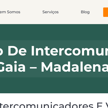
em Somos
Serviços
Blog
o De Intercomu
Gaia – Madalen
ntercomunicadores E 