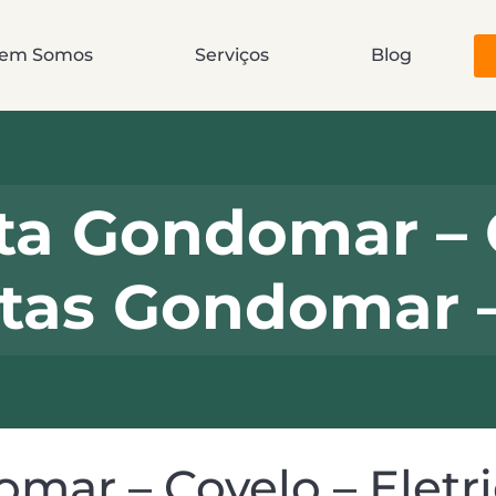
em Somos
Serviços
Blog
sta Gondomar – 
istas Gondomar 
omar – Covelo – Eletri