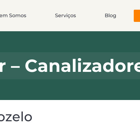
em Somos
Serviços
Blog
r – Canalizador
ozelo