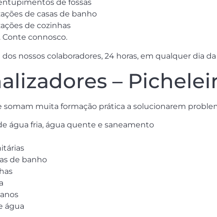
sentupimentos de fossas
zações de casas de banho
zações de cozinhas
. Conte connosco.
 dos nossos colaboradores, 24 horas, em qualquer dia d
lizadores – Pichelei
e somam muita formação prática a solucionarem problem
 de água fria, água quente e saneamento
itárias
sas de banho
nhas
a
canos
de água